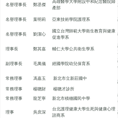
高雄醫學大學附設中和紀念醫院婦
名譽理事長
鄭丞傑
產部
名譽理事長
葉明莉
亞東技術學院護理系
國立台灣師範大學衛生教育與健康
名譽理事長
劉潔心
促進學系
理事長
鄭其嘉
輔仁大學公共衛生學系
副理事長
毛萬儀
經國學院幼兒保育系
常務理事
馮嘉玉
新北市立新莊國中
常務理事
楊聰財
楊聰才診所
常務理事
龍芝寧
新北市積穗國民中學
台北護理健康大學生死與健康心理
理事
吳庶深
諮商系