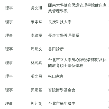
開南大學健康照護管理學院健康產
理事
吳文琪
業管理學系
理事
宋素卿
長庚科技大學
理事
李絳桃
長庚大學護理學系
理事
周明文
書田診所
台北市立大學身心障礙者轉銜及休
理事
林純真
閒教育碩士學位學程
理事
張文昌
松山家商
理事
郭宏基
杏陵醫學基金會
理事
郭芃彣
台北市民生國中