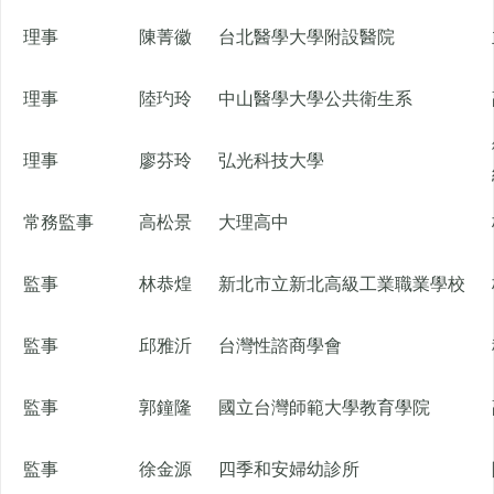
理事
陳菁徽
台北醫學大學附設醫院
理事
陸玓玲
中山醫學大學公共衛生系
理事
廖芬玲
弘光科技大學
常務監事
高松景
大理高中
監事
林恭煌
新北市立新北高級工業職業學校
監事
邱雅沂
台灣性諮商學會
監事
郭鐘隆
國立台灣師範大學教育學院
監事
徐金源
四季和安婦幼診所