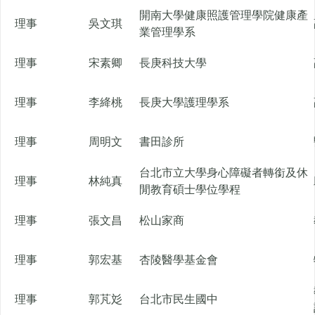
開南大學健康照護管理學院健康產
理事
吳文琪
業管理學系
理事
宋素卿
長庚科技大學
理事
李絳桃
長庚大學護理學系
理事
周明文
書田診所
台北市立大學身心障礙者轉銜及休
理事
林純真
閒教育碩士學位學程
理事
張文昌
松山家商
理事
郭宏基
杏陵醫學基金會
理事
郭芃彣
台北市民生國中