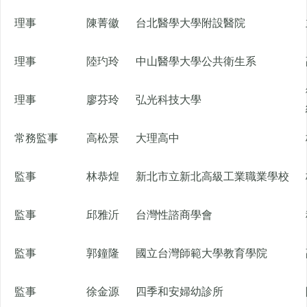
理事
陳菁徽
台北醫學大學附設醫院
理事
陸玓玲
中山醫學大學公共衛生系
理事
廖芬玲
弘光科技大學
常務監事
高松景
大理高中
監事
林恭煌
新北市立新北高級工業職業學校
監事
邱雅沂
台灣性諮商學會
監事
郭鐘隆
國立台灣師範大學教育學院
監事
徐金源
四季和安婦幼診所