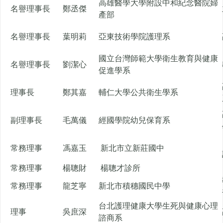
高雄醫學大學附設中和紀念醫院婦
名譽理事長
鄭丞傑
產部
名譽理事長
葉明莉
亞東技術學院護理系
國立台灣師範大學衛生教育與健康
名譽理事長
劉潔心
促進學系
理事長
鄭其嘉
輔仁大學公共衛生學系
副理事長
毛萬儀
經國學院幼兒保育系
常務理事
馮嘉玉
新北市立新莊國中
常務理事
楊聰財
楊聰才診所
常務理事
龍芝寧
新北市積穗國民中學
台北護理健康大學生死與健康心理
理事
吳庶深
諮商系