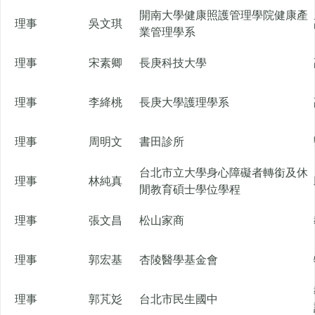
開南大學健康照護管理學院健康產
理事
吳文琪
業管理學系
理事
宋素卿
長庚科技大學
理事
李絳桃
長庚大學護理學系
理事
周明文
書田診所
台北市立大學身心障礙者轉銜及休
理事
林純真
閒教育碩士學位學程
理事
張文昌
松山家商
理事
郭宏基
杏陵醫學基金會
理事
郭芃彣
台北市民生國中