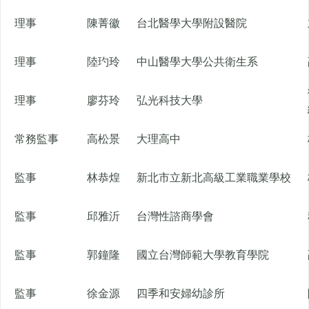
理事
陳菁徽
台北醫學大學附設醫院
理事
陸玓玲
中山醫學大學公共衛生系
理事
廖芬玲
弘光科技大學
常務監事
高松景
大理高中
監事
林恭煌
新北市立新北高級工業職業學校
監事
邱雅沂
台灣性諮商學會
監事
郭鐘隆
國立台灣師範大學教育學院
監事
徐金源
四季和安婦幼診所