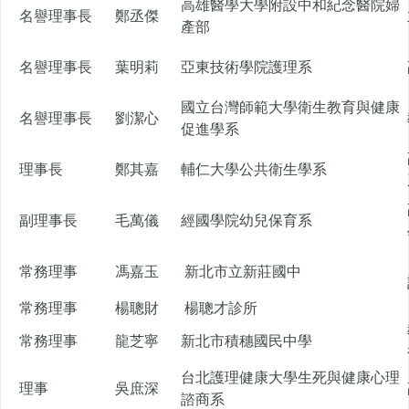
高雄醫學大學附設中和紀念醫院婦
名譽理事長
鄭丞傑
產部
名譽理事長
葉明莉
亞東技術學院護理系
國立台灣師範大學衛生教育與健康
名譽理事長
劉潔心
促進學系
理事長
鄭其嘉
輔仁大學公共衛生學系
副理事長
毛萬儀
經國學院幼兒保育系
常務理事
馮嘉玉
新北市立新莊國中
常務理事
楊聰財
楊聰才診所
常務理事
龍芝寧
新北市積穗國民中學
台北護理健康大學生死與健康心理
理事
吳庶深
諮商系