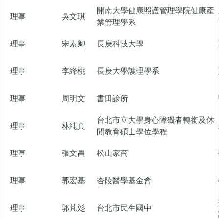
開南大學健康照護管理學院健康產
理事
吳文琪
業管理學系
理事
宋素卿
長庚科技大學
理事
李絳桃
長庚大學護理學系
理事
周明文
書田診所
台北市立大學身心障礙者轉銜及休
理事
林純真
閒教育碩士學位學程
理事
張文昌
松山家商
理事
郭宏基
杏陵醫學基金會
理事
郭芃彣
台北市民生國中