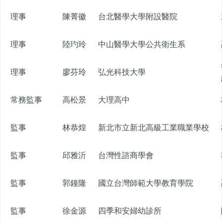
理事
陳菁徽
台北醫學大學附設醫院
理事
陸玓玲
中山醫學大學公共衛生系
理事
廖芬玲
弘光科技大學
常務監事
高松景
大理高中
監事
林恭煌
新北市立新北高級工業職業學校
監事
邱雅沂
台灣性諮商學會
監事
郭鐘隆
國立台灣師範大學教育學院
監事
徐金源
四季和安婦幼診所