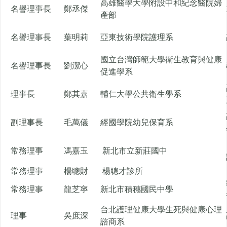
高雄醫學大學附設中和紀念醫院婦
名譽理事長
鄭丞傑
產部
名譽理事長
葉明莉
亞東技術學院護理系
國立台灣師範大學衛生教育與健康
名譽理事長
劉潔心
促進學系
理事長
鄭其嘉
輔仁大學公共衛生學系
副理事長
毛萬儀
經國學院幼兒保育系
常務理事
馮嘉玉
新北市立新莊國中
常務理事
楊聰財
楊聰才診所
常務理事
龍芝寧
新北市積穗國民中學
台北護理健康大學生死與健康心理
理事
吳庶深
諮商系