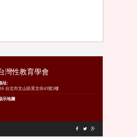
台灣性教育學會
地址:
116 台北市文山區景文街43號2樓
顯示地圖


