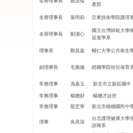
名譽理事長
鄭丞傑
產部
名譽理事長
葉明莉
亞東技術學院護理
國立台灣師範大學
名譽理事長
劉潔心
促進學系
理事長
鄭其嘉
輔仁大學公共衛生
副理事長
毛萬儀
經國學院幼兒保育
常務理事
馮嘉玉
新北市立新莊國中
常務理事
楊聰財
楊聰才診所
常務理事
龍芝寧
新北市積穗國民中
台北護理健康大學
理事
吳庶深
諮商系