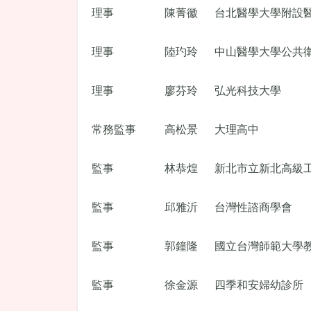
理事
陳菁徽
台北醫學大學附設
理事
陸玓玲
中山醫學大學公共
理事
廖芬玲
弘光科技大學
常務監事
高松景
大理高中
監事
林恭煌
新北市立新北高級
監事
邱雅沂
台灣性諮商學會
監事
郭鐘隆
國立台灣師範大學
監事
徐金源
四季和安婦幼診所