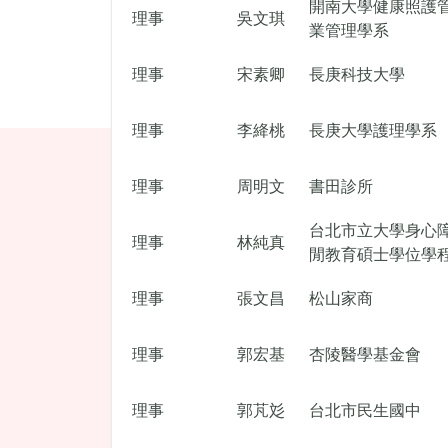
開南大學健康照護
理事
吳文琪
業管理學系
理事
宋素卿
長庚科技大學
理事
李絳桃
長庚大學護理學系
理事
周明文
書田診所
台北市立大學身心
理事
林純真
閒教育碩士學位學
理事
張文昌
松山家商
理事
郭宏基
杏陵醫學基金會
理事
郭芃彣
台北市民生國中