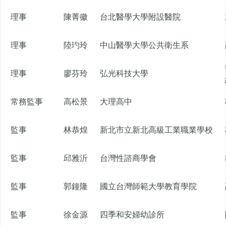
理事
陳菁徽
台北醫學大學附設醫院
理事
陸玓玲
中山醫學大學公共衛生系
理事
廖芬玲
弘光科技大學
常務監事
高松景
大理高中
監事
林恭煌
新北市立新北高級工業職業學校
監事
邱雅沂
台灣性諮商學會
監事
郭鐘隆
國立台灣師範大學教育學院
監事
徐金源
四季和安婦幼診所