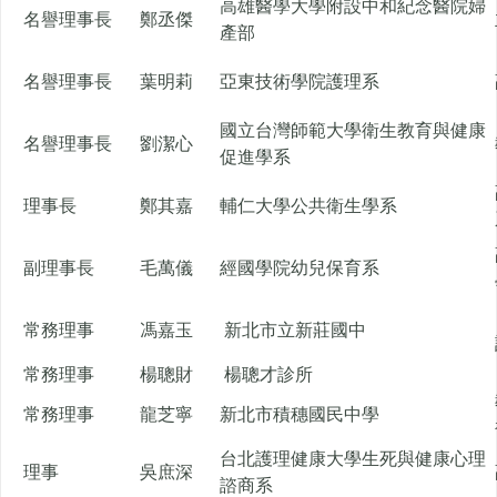
高雄醫學大學附設中和紀念醫院婦
名譽理事長
鄭丞傑
產部
名譽理事長
葉明莉
亞東技術學院護理系
國立台灣師範大學衛生教育與健康
名譽理事長
劉潔心
促進學系
理事長
鄭其嘉
輔仁大學公共衛生學系
副理事長
毛萬儀
經國學院幼兒保育系
常務理事
馮嘉玉
新北市立新莊國中
常務理事
楊聰財
楊聰才診所
常務理事
龍芝寧
新北市積穗國民中學
台北護理健康大學生死與健康心理
理事
吳庶深
諮商系