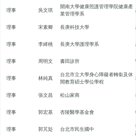
開南大學健康照護管理學院健康產
理事
吳文琪
業管理學系
理事
宋素卿
長庚科技大學
理事
李絳桃
長庚大學護理學系
理事
周明文
書田診所
台北市立大學身心障礙者轉銜及休
理事
林純真
閒教育碩士學位學程
理事
張文昌
松山家商
理事
郭宏基
杏陵醫學基金會
理事
郭芃彣
台北市民生國中