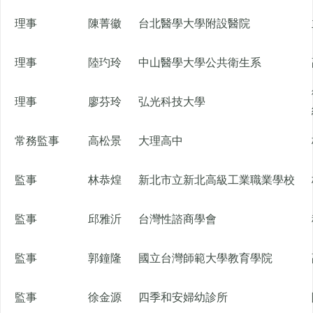
理事
陳菁徽
台北醫學大學附設醫院
理事
陸玓玲
中山醫學大學公共衛生系
理事
廖芬玲
弘光科技大學
常務監事
高松景
大理高中
監事
林恭煌
新北市立新北高級工業職業學校
監事
邱雅沂
台灣性諮商學會
監事
郭鐘隆
國立台灣師範大學教育學院
監事
徐金源
四季和安婦幼診所