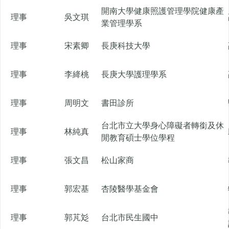
開南大學健康照護管理學院健康產
理事
吳文琪
業管理學系
理事
宋素卿
長庚科技大學
理事
李絳桃
長庚大學護理學系
理事
周明文
書田診所
台北市立大學身心障礙者轉銜及休
理事
林純真
閒教育碩士學位學程
理事
張文昌
松山家商
理事
郭宏基
杏陵醫學基金會
理事
郭芃彣
台北市民生國中