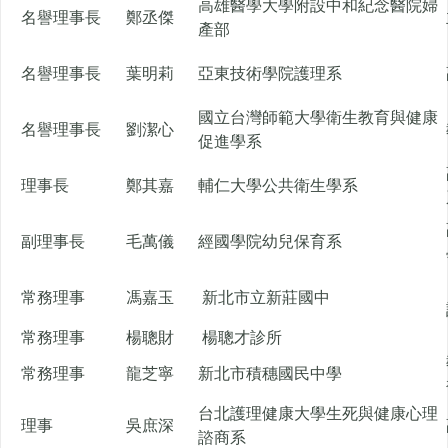
高雄醫學大學附設中和紀念醫院婦
名譽理事長
鄭丞傑
產部
名譽理事長
葉明莉
亞東技術學院護理系
國立台灣師範大學衛生教育與健康
名譽理事長
劉潔心
促進學系
理事長
鄭其嘉
輔仁大學公共衛生學系
副理事長
毛萬儀
經國學院幼兒保育系
常務理事
馮嘉玉
新北市立新莊國中
常務理事
楊聰財
楊聰才診所
常務理事
龍芝寧
新北市積穗國民中學
台北護理健康大學生死與健康心理
理事
吳庶深
諮商系