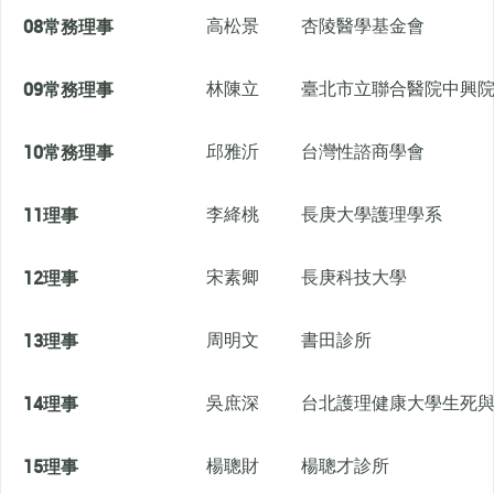
08
常務理事
高松景
杏陵醫學基金會
09
常務理事
林陳立
臺北市立聯合醫院中興
10
常務理事
邱雅沂
台灣性諮商學會
11
理事
李絳桃
長庚大學護理學系
12
理事
宋素卿
長庚科技大學
13
理事
周明文
書田診所
14
理事
吳庶深
台北護理健康大學生死
15
理事
楊聰財
楊聰才診所