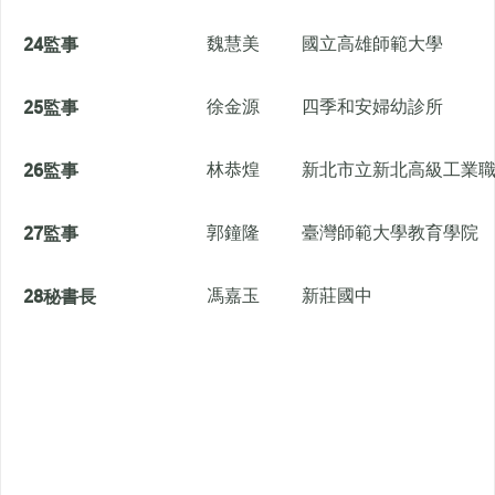
24
監事
魏慧美
國立高雄師範大學
25
監事
徐金源
四季和安婦幼診所
26
監事
林恭煌
新北市立新北高級工業
27
監事
郭鐘隆
臺灣師範大學教育學院
28
秘書長
馮嘉玉
新莊國中