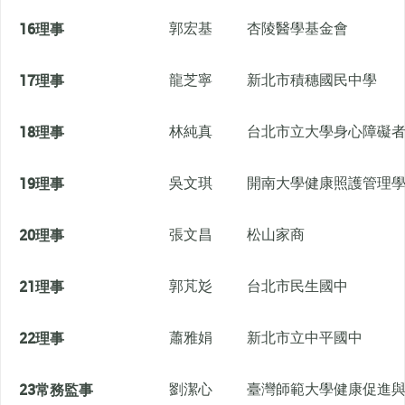
16
理事
郭宏基
杏陵醫學基金會
17
理事
龍芝寧
新北市積穗國民中學
18
理事
林純真
台北市立大學身心障礙
19
理事
吳文琪
開南大學健康照護管理
20
理事
張文昌
松山家商
21
理事
郭芃彣
台北市民生國中
22
理事
蕭雅娟
新北市立中平國中
23
常務監事
劉潔心
臺灣師範大學健康促進