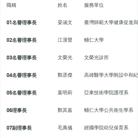
職稱
姓名
服務單位
01
名譽理事長
晏涵文
臺灣師範大學健康促進
02
名譽理事長
江漢聲
輔仁大學
03
名譽理事長
文榮光
文榮光診所
04
名譽理事長
鄭丞傑
高雄醫學大學附設中和
05
名譽理事長
葉明莉
亞東技術學院護理系
06
理事長
鄭其嘉
輔仁大學公共衛生學系
07
副理事長
毛萬儀
經國學院幼兒保育系