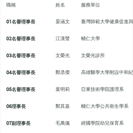
職稱
姓名
服務單位
01
名譽理事長
晏涵文
臺灣師範大學健康促進
02
名譽理事長
江漢聲
輔仁大學
03
名譽理事長
文榮光
文榮光診所
04
名譽理事長
鄭丞傑
高雄醫學大學附設中和
05
名譽理事長
葉明莉
亞東技術學院護理系
06
理事長
鄭其嘉
輔仁大學公共衛生學系
07
副理事長
毛萬儀
經國學院幼兒保育系