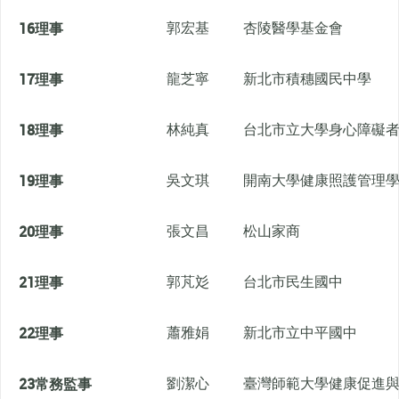
16
理事
郭宏基
杏陵醫學基金會
17
理事
龍芝寧
新北市積穗國民中學
18
理事
林純真
台北市立大學身心障礙
19
理事
吳文琪
開南大學健康照護管理
20
理事
張文昌
松山家商
21
理事
郭芃彣
台北市民生國中
22
理事
蕭雅娟
新北市立中平國中
23
常務監事
劉潔心
臺灣師範大學健康促進