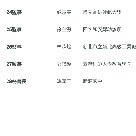
24
監事
魏慧美
國立高雄師範大學
25
監事
徐金源
四季和安婦幼診所
26
監事
林恭煌
新北市立新北高級工業
27
監事
郭鐘隆
臺灣師範大學教育學院
28
秘書長
馮嘉玉
新莊國中