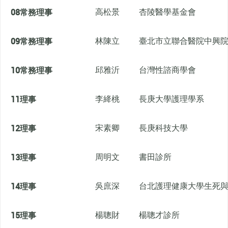
08
常務理事
高松景
杏陵醫學基金會
09
常務理事
林陳立
臺北市立聯合醫院中興
10
常務理事
邱雅沂
台灣性諮商學會
11
理事
李絳桃
長庚大學護理學系
12
理事
宋素卿
長庚科技大學
13
理事
周明文
書田診所
14
理事
吳庶深
台北護理健康大學生死
15
理事
楊聰財
楊聰才診所