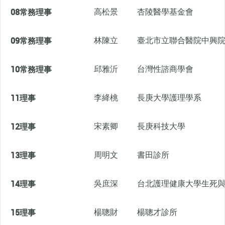
08
常務理事
高松景
杏陵醫學基金會
09
常務理事
林陳立
臺北市立聯合醫院中興
10
常務理事
邱雅沂
台灣性諮商學會
11
理事
李絳桃
長庚大學護理學系
12
理事
宋素卿
長庚科技大學
13
理事
周明文
書田診所
14
理事
吳庶深
台北護理健康大學生死
15
理事
楊聰財
楊聰才診所