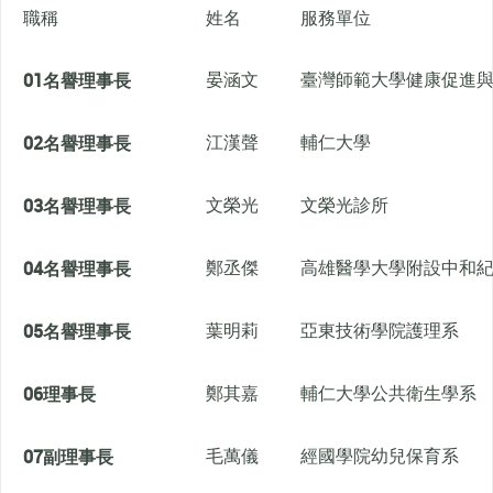
職稱
姓名
服務單位
01
名譽理事長
晏涵文
臺灣師範大學健康促進
02
名譽理事長
江漢聲
輔仁大學
03
名譽理事長
文榮光
文榮光診所
04
名譽理事長
鄭丞傑
高雄醫學大學附設中和
05
名譽理事長
葉明莉
亞東技術學院護理系
06
理事長
鄭其嘉
輔仁大學公共衛生學系
07
副理事長
毛萬儀
經國學院幼兒保育系