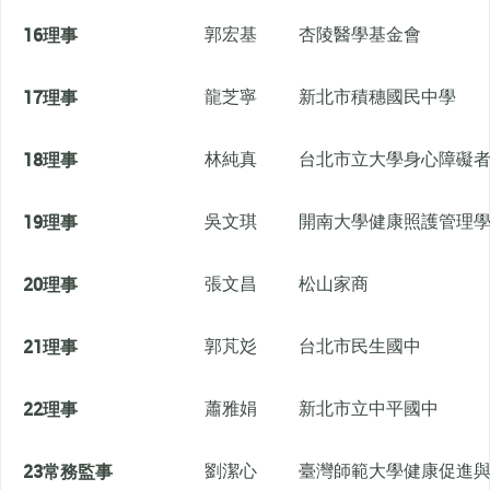
16
理事
郭宏基
杏陵醫學基金會
17
理事
龍芝寧
新北市積穗國民中學
18
理事
林純真
台北市立大學身心障礙
19
理事
吳文琪
開南大學健康照護管理
20
理事
張文昌
松山家商
21
理事
郭芃彣
台北市民生國中
22
理事
蕭雅娟
新北市立中平國中
23
常務監事
劉潔心
臺灣師範大學健康促進