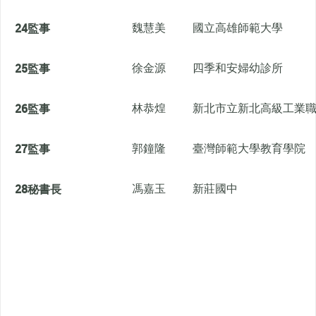
24
監事
魏慧美
國立高雄師範大學
25
監事
徐金源
四季和安婦幼診所
26
監事
林恭煌
新北市立新北高級工業
27
監事
郭鐘隆
臺灣師範大學教育學院
28
秘書長
馮嘉玉
新莊國中