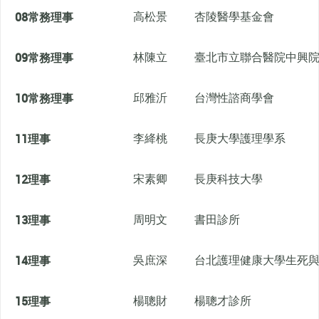
08
常務理事
高松景
杏陵醫學基金會
09
常務理事
林陳立
臺北市立聯合醫院中興
10
常務理事
邱雅沂
台灣性諮商學會
11
理事
李絳桃
長庚大學護理學系
12
理事
宋素卿
長庚科技大學
13
理事
周明文
書田診所
14
理事
吳庶深
台北護理健康大學生死
15
理事
楊聰財
楊聰才診所