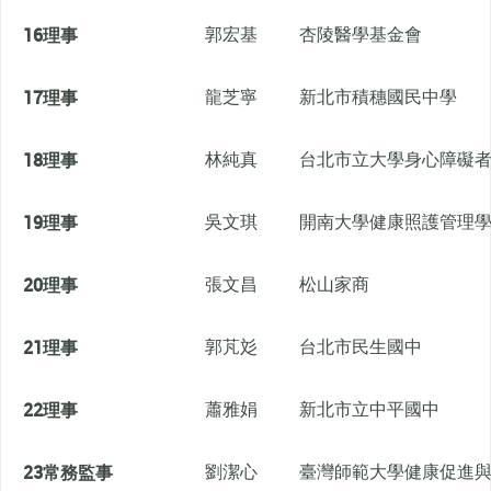
16
理事
郭宏基
杏陵醫學基金會
17
理事
龍芝寧
新北市積穗國民中學
18
理事
林純真
台北市立大學身心障礙
19
理事
吳文琪
開南大學健康照護管理
20
理事
張文昌
松山家商
21
理事
郭芃彣
台北市民生國中
22
理事
蕭雅娟
新北市立中平國中
23
常務監事
劉潔心
臺灣師範大學健康促進