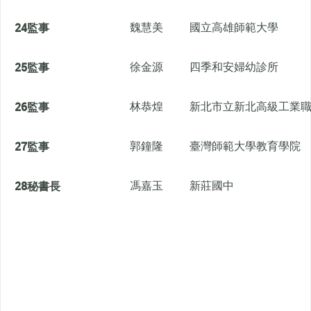
24
監事
魏慧美
國立高雄師範大學
25
監事
徐金源
四季和安婦幼診所
26
監事
林恭煌
新北市立新北高級工業
27
監事
郭鐘隆
臺灣師範大學教育學院
28
秘書長
馮嘉玉
新莊國中