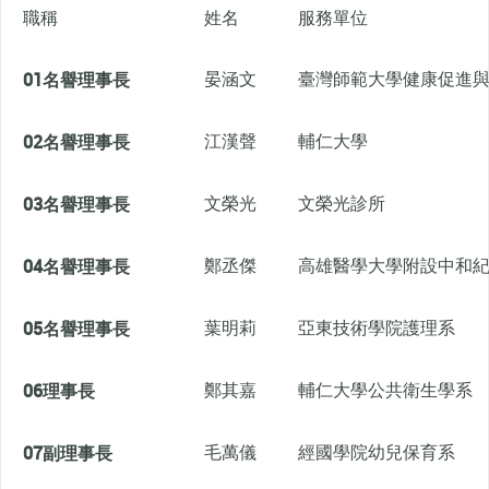
職稱
姓名
服務單位
01
名譽理事長
晏涵文
臺灣師範大學健康促進
02
名譽理事長
江漢聲
輔仁大學
03
名譽理事長
文榮光
文榮光診所
04
名譽理事長
鄭丞傑
高雄醫學大學附設中和
05
名譽理事長
葉明莉
亞東技術學院護理系
06
理事長
鄭其嘉
輔仁大學公共衛生學系
07
副理事長
毛萬儀
經國學院幼兒保育系