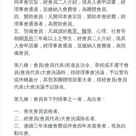
同本會宗旨，經會員二人介紹，填具入會申請書，經
理事會通過，並繳納入會費後，為團體會員。
四、贊助會員：凡贊同本會宗旨，贊助本會經費，經
理事會通過者，為贊助會員。
五、預備會員：凡就讀於
教育、醫學
、心理、社會等
相關
系所
三年級以上之學生，經會員二人介紹，填具
入會申請書，經理事會通過，並繳納入會費後，為預
備會員。
第八條：會員(會員代表)有違反法令、章程或不遵守會
員(會員代表)大會決議時，得經理事會決議，予以警告
或停權處分，其危害團體情節重大者，得經會員(會員
代表)大會決議予以除名。
第九條：會員有下列情事之一者，為出會：
一、喪失會員資格者。
二、經會員(會員代表)大會決議除名者。
三、連續三年未繳會費或停會四年未復會者，視為自
動出會。