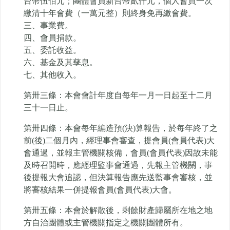
台幣伍佰元；團體會員新台幣貳仟元，個人會員一次
繳清十年會費（一萬元整）則終身免再繳會費。
三、事業費。
四、會員捐款。
五、委託收益。
六、基金及其孳息。
七、其他收入。
第卅三條：本會會計年度自每年一月一日起至十二月
三十一日止。
第卅四條：本會每年編造預(決)算報告，於每年終了之
前(後)二個月內，經理事會審查，提會員(會員代表)大
會通過，並報主管機關核備，會員(會員代表)因故未能
及時召開時，應經理監事會通過，先報主管機關，事
後提報大會追認，但決算報告應先送監事會審核，並
將審核結果一併提報會員(會員代表)大會。
第卅五條：本會於解散後，剩餘財產歸屬所在地之地
方自治團體或主管機關指定之機關團體所有。