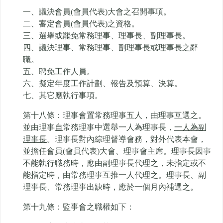
一、議決會員(會員代表)大會之召開事項。
二、審定會員(會員代表)之資格。
三、選舉或罷免常務理事、理事長、副理事長。
四、議決理事、常務理事、副理事長或理事長之辭
職。
五、聘免工作人員。
六、擬定年度工作計劃、報告及預算、決算。
七、其它應執行事項。
第十八條：理事會置常務理事五人，由理事互選之。
並由理事
自
常務理事中選舉一人為理事長，
一人為副
理事長
。理事長對內綜理督導會務，對外代表本會，
並擔任會員(會員代表)大會、理事會主席。理事長因事
不能執行職務時，應由副理事長代理之，未指定或不
能指定時，由常務理事互推一人代理之。理事長、副
理事長、常務理事出缺時，應於一個月內補選之。
第十九條：監事會之職權如下：