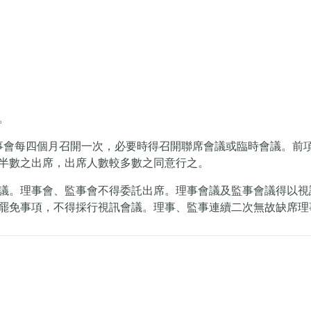
。
監事會每四個月召開一次，必要時得召開聯席會議或臨時會議。前
半數之出席，出席人數較多數之同意行之。
議。理事會、監事會不得委託出席。理事會議及監事會議得以視
罷免事項，不得採行視訊會議。理事、監事連續二次無故缺席理