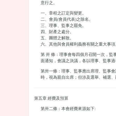
意行之。
一、章程之訂定與變更。
二、會員(會員代表)之除名。
三、理事、監事之罷免。
四、財產之處分。
五、團體之解散。
六、其他與會員權利義務有關之重大事項
第 卅 條：理事會每四個月召開一次，
面通知，會議之決議，各以理事、監事過
第卅一條：理事、監事應出席理、監事會
時，視為親自出席；但涉及選舉、補選、
第五章 經費及預算
第卅二條：本會經費來源如下: