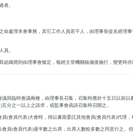
過者。
之命處理本會事務，其它工作人員若干人，由理事長提名經理事
人員。
其組織簡則由理事會擬定，報經主管機關核備後施行，變更時亦
期會議與臨時會議兩種，由理事長召集，召集時應於十五日以前以
表)五分之一以上之請求，或監事會函請召集時召開之。
會員(會員代表)大會時，得以書面委託其他會員(會員代表)代理，
，以會員(會員代表)過半數之出席，出席人數較多數之同意行之。