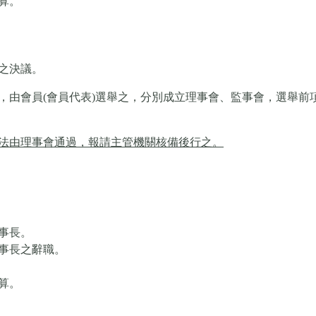
算。
之決議。
，由會員(會員代表)選舉之，分別成立理事會、監事會，選舉前
法由理事會通過，報請主管機關核備後行之。
。
事長。
事長之辭職。
算。