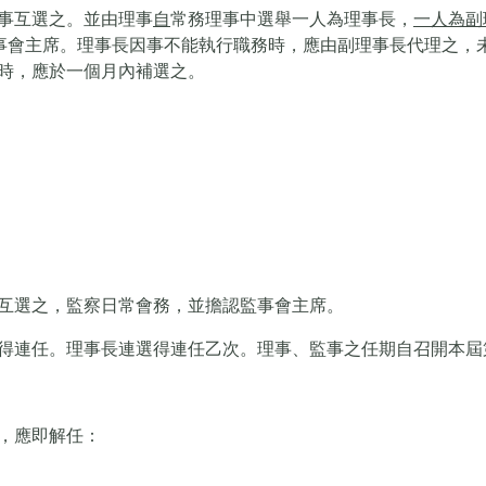
事互選之。並由理事
自
常務理事中選舉一人為理事長，
一人為副
理事會主席。理事長因事不能執行職務時，應由副理事長代理之，
時，應於一個月內補選之。
互選之，監察日常會務，並擔認監事會主席。
得連任。理事長連選得連任乙次。理事、監事之任期自召開本屆
，應即解任：