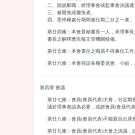
二、因故辭職，經理事會或監事會決議通
三、被罷免或撤免者。
四、受停權處分期間逾任期二分之一者。
第廿四條：本會置秘書長一人，承理事長
書長之解聘應先報主管機關核備。
第廿五條：本會選任之職員不得兼任工作
第廿六條：本會得設各種委員會、小組，
第四章 會議
第廿七條：會員(會員代表)大會，分定
議於理事會認為必要，或經會員(會員代
第廿八條：會員(會員代表)不能親自出席
第廿九條：會員(會員代表)大會之決議