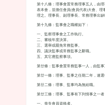
第十八條：理事會置常務理事五人，由理
表本會，並擔任會員(會員代表)大會、
理之。理事長、副理事長、常務理事出缺
第十九條：監事會之職權如下：
一、監察理事會之工作執行。
二、審核年度決算。
三、選舉或罷免常務監事。
四、議決監事或常務監事之辭職。
五、其它應監察事項。
第廿條：監事會置常務監事一人，由監事
第廿一條：理事、監事之任期二年，連選
第廿二條：理事、監事均為無給職。
第廿三條：理事、監事有下列情事之一者
一、喪失會員資格者。