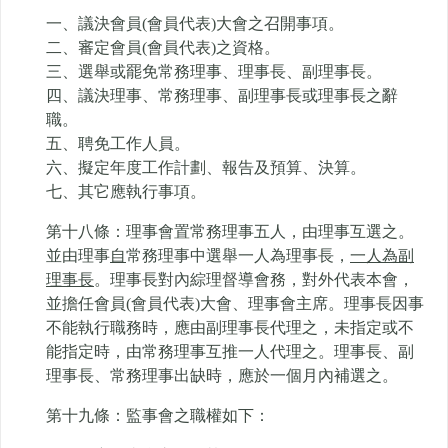
一、議決會員(會員代表)大會之召開事項。
二、審定會員(會員代表)之資格。
三、選舉或罷免常務理事、理事長、副理事長。
四、議決理事、常務理事、副理事長或理事長之辭
職。
五、聘免工作人員。
六、擬定年度工作計劃、報告及預算、決算。
七、其它應執行事項。
第十八條：理事會置常務理事五人，由理事互選之。
並由理事
自
常務理事中選舉一人為理事長，
一人為副
理事長
。理事長對內綜理督導會務，對外代表本會，
並擔任會員(會員代表)大會、理事會主席。理事長因事
不能執行職務時，應由副理事長代理之，未指定或不
能指定時，由常務理事互推一人代理之。理事長、副
理事長、常務理事出缺時，應於一個月內補選之。
第十九條：監事會之職權如下：