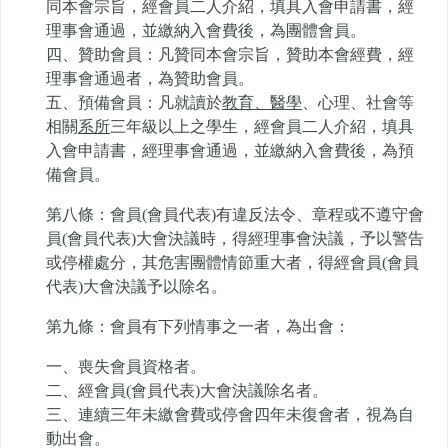
同本會宗旨，經會員二人介紹，填具入會申請書，經
理事會通過，並繳納入會費後，為團體會員。
四、贊助會員：凡贊同本會宗旨，贊助本會經費，經
理事會通過者，為贊助會員。
五、預備會員：凡就讀於
教育、醫學
、心理、社會等
相關
系所
三年級以上之學生，經會員二人介紹，填具
入會申請書，經理事會通過，並繳納入會費後，為預
備會員。
第八條：會員(會員代表)有違反法令、章程或不遵守會
員(會員代表)大會決議時，得經理事會決議，予以警告
或停權處分，其危害團體情節重大者，得經會員(會員
代表)大會決議予以除名。
第九條：會員有下列情事之一者，為出會：
一、喪失會員資格者。
二、經會員(會員代表)大會決議除名者。
三、連續三年未繳會費或停會四年未復會者，視為自
動出會。