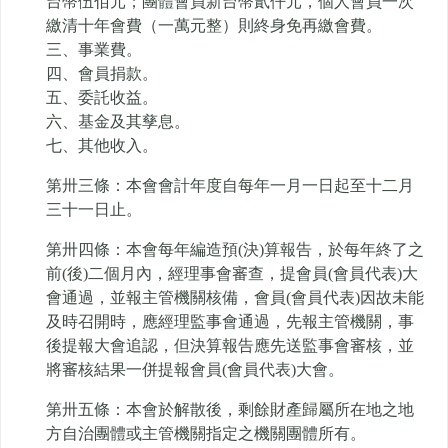
台幣伍佰元；團體會員新台幣貳仟元，個人會員一次
繳清十年會費（一萬元整）則終身免再繳會費。
三、事業費。
四、會員捐款。
五、委託收益。
六、基金及其孳息。
七、其他收入。
第卅三條：本會會計年度自每年一月一日起至十二月
三十一日止。
第卅四條：本會每年編造預(決)算報告，於每年終了之
前(後)二個月內，經理事會審查，提會員(會員代表)大
會通過，並報主管機關核備，會員(會員代表)因故未能
及時召開時，應經理監事會通過，先報主管機關，事
後提報大會追認，但決算報告應先送監事會審核，並
將審核結果一併提報會員(會員代表)大會。
第卅五條：本會於解散後，剩餘財產歸屬所在地之地
方自治團體或主管機關指定之機關團體所有。