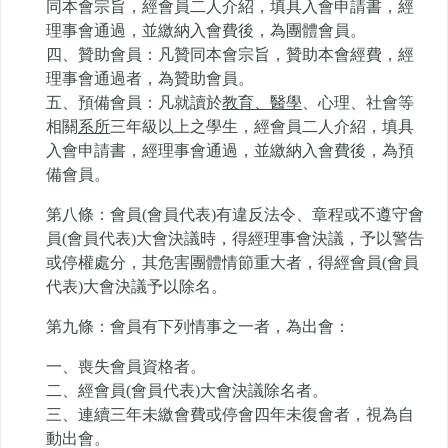
同本會宗旨，經會員二人介紹，填具入會申請書，經
理事會通過，並繳納入會費後，為團體會員。
四、贊助會員：凡贊同本會宗旨，贊助本會經費，經
理事會通過者，為贊助會員。
五、預備會員：凡就讀於
教育、醫學
、心理、社會等
相關
系所
三年級以上之學生，經會員二人介紹，填具
入會申請書，經理事會通過，並繳納入會費後，為預
備會員。
第八條：會員(會員代表)有違反法令、章程或不遵守會
員(會員代表)大會決議時，得經理事會決議，予以警告
或停權處分，其危害團體情節重大者，得經會員(會員
代表)大會決議予以除名。
第九條：會員有下列情事之一者，為出會：
一、喪失會員資格者。
二、經會員(會員代表)大會決議除名者。
三、連續三年未繳會費或停會四年未復會者，視為自
動出會。