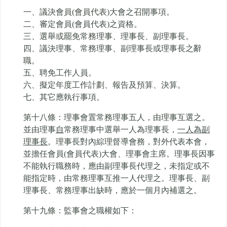
一、議決會員(會員代表)大會之召開事項。
二、審定會員(會員代表)之資格。
三、選舉或罷免常務理事、理事長、副理事長。
四、議決理事、常務理事、副理事長或理事長之辭
職。
五、聘免工作人員。
六、擬定年度工作計劃、報告及預算、決算。
七、其它應執行事項。
第十八條：理事會置常務理事五人，由理事互選之。
並由理事
自
常務理事中選舉一人為理事長，
一人為副
理事長
。理事長對內綜理督導會務，對外代表本會，
並擔任會員(會員代表)大會、理事會主席。理事長因事
不能執行職務時，應由副理事長代理之，未指定或不
能指定時，由常務理事互推一人代理之。理事長、副
理事長、常務理事出缺時，應於一個月內補選之。
第十九條：監事會之職權如下：