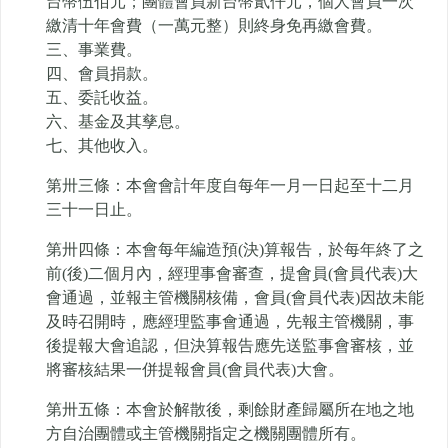
台幣伍佰元；團體會員新台幣貳仟元，個人會員一次
繳清十年會費（一萬元整）則終身免再繳會費。
三、事業費。
四、會員捐款。
五、委託收益。
六、基金及其孳息。
七、其他收入。
第卅三條：本會會計年度自每年一月一日起至十二月
三十一日止。
第卅四條：本會每年編造預(決)算報告，於每年終了之
前(後)二個月內，經理事會審查，提會員(會員代表)大
會通過，並報主管機關核備，會員(會員代表)因故未能
及時召開時，應經理監事會通過，先報主管機關，事
後提報大會追認，但決算報告應先送監事會審核，並
將審核結果一併提報會員(會員代表)大會。
第卅五條：本會於解散後，剩餘財產歸屬所在地之地
方自治團體或主管機關指定之機關團體所有。