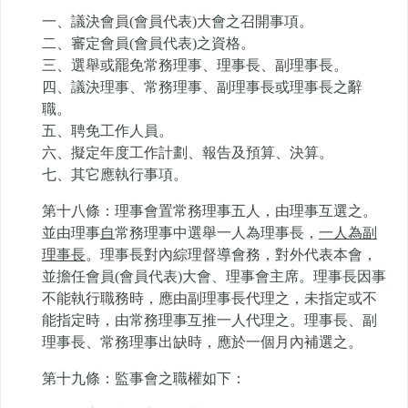
一、議決會員(會員代表)大會之召開事項。
二、審定會員(會員代表)之資格。
三、選舉或罷免常務理事、理事長、副理事長。
四、議決理事、常務理事、副理事長或理事長之辭
職。
五、聘免工作人員。
六、擬定年度工作計劃、報告及預算、決算。
七、其它應執行事項。
第十八條：理事會置常務理事五人，由理事互選之。
並由理事
自
常務理事中選舉一人為理事長，
一人為副
理事長
。理事長對內綜理督導會務，對外代表本會，
並擔任會員(會員代表)大會、理事會主席。理事長因事
不能執行職務時，應由副理事長代理之，未指定或不
能指定時，由常務理事互推一人代理之。理事長、副
理事長、常務理事出缺時，應於一個月內補選之。
第十九條：監事會之職權如下：