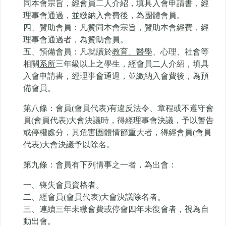
同本會宗旨，經會員二人介紹，填具入會申請書，經
理事會通過，並繳納入會費後，為團體會員。
四、贊助會員：凡贊同本會宗旨，贊助本會經費，經
理事會通過者，為贊助會員。
五、預備會員：凡就讀於
教育、醫學
、心理、社會等
相關
系所
三年級以上之學生，經會員二人介紹，填具
入會申請書，經理事會通過，並繳納入會費後，為預
備會員。
第八條：會員(會員代表)有違反法令、章程或不遵守會
員(會員代表)大會決議時，得經理事會決議，予以警告
或停權處分，其危害團體情節重大者，得經會員(會員
代表)大會決議予以除名。
第九條：會員有下列情事之一者，為出會：
一、喪失會員資格者。
二、經會員(會員代表)大會決議除名者。
三、連續三年未繳會費或停會四年未復會者，視為自
動出會。