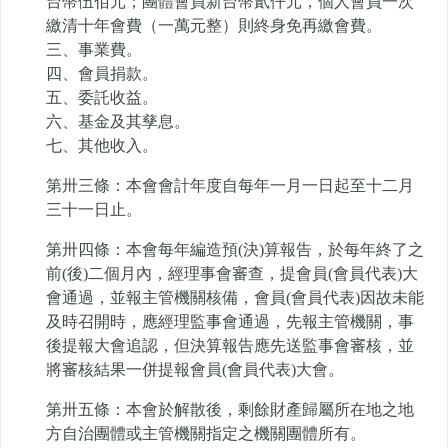
台幣伍佰元；團體會員新台幣貳仟元，個人會員一次
繳清十年會費（一萬元整）則終身免再繳會費。
三、事業費。
四、會員捐款。
五、委託收益。
六、基金及其孳息。
七、其他收入。
第卅三條：本會會計年度自每年一月一日起至十二月
三十一日止。
第卅四條：本會每年編造預(決)算報告，於每年終了之
前(後)二個月內，經理事會審查，提會員(會員代表)大
會通過，並報主管機關核備，會員(會員代表)因故未能
及時召開時，應經理監事會通過，先報主管機關，事
後提報大會追認，但決算報告應先送監事會審核，並
將審核結果一併提報會員(會員代表)大會。
第卅五條：本會於解散後，剩餘財產歸屬所在地之地
方自治團體或主管機關指定之機關團體所有。