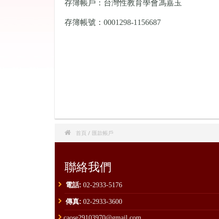
存簿帳戶：台灣性教育學會馮嘉玉
存簿帳號：0001298-1156687

首頁
/ 匯款帳戶
聯絡我們
電話:
02-2933-5176
傳真:
02-2933-3600
caose29103970@gmail.com