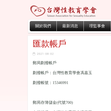
關於我們
最新消息
理監事會
匯款帳戶
2021-08-02
郵局劃撥帳戶
劃撥帳戶：台灣性教育學會馮嘉玉
劃撥帳號：15346991
郵局存簿儲金(代號700)