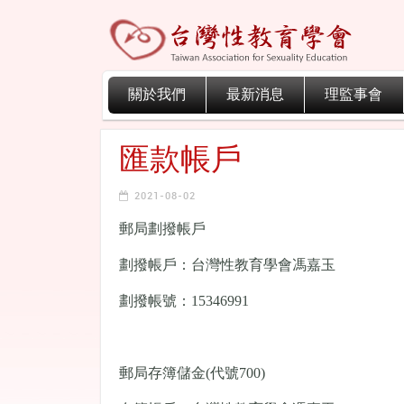
關於我們
最新消息
理監事會
匯款帳戶
2021-08-02
郵局劃撥帳戶
劃撥帳戶：台灣性教育學會馮嘉玉
劃撥帳號：15346991
郵局存簿儲金(代號700)