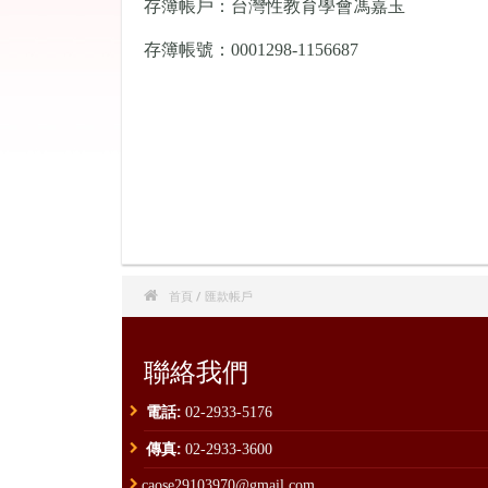
存簿帳戶：台灣性教育學會馮嘉玉
存簿帳號：0001298-1156687

首頁
/ 匯款帳戶
聯絡我們
電話:
02-2933-5176
傳真:
02-2933-3600
caose29103970@gmail.com