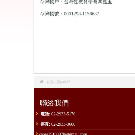
存簿帳戶：台灣性教育學會馮嘉玉
存簿帳號：0001298-1156687

首頁
/ 匯款帳戶
聯絡我們
電話:
02-2933-5176
傳真:
02-2933-3600
caose29103970@gmail.com