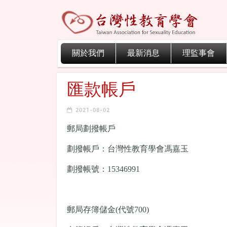
關於我們
最新消息
理監事會
匯款帳戶
2021-08-02
郵局劃撥帳戶
劃撥帳戶：台灣性教育學會馮嘉玉
劃撥帳號：15346991
郵局存簿儲金(代號700)