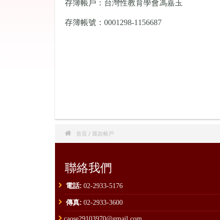
存簿帳戶：台灣性教育學會馮嘉玉
存簿帳號：0001298-1156687

首頁
/ 匯款帳戶
聯絡我們
電話:
02-2933-5176
傳真:
02-2933-3600
caose29103970@gmail.com