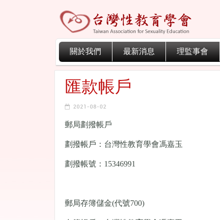
關於我們
最新消息
理監事會
匯款帳戶
2021-08-02
郵局劃撥帳戶
劃撥帳戶：台灣性教育學會馮嘉玉
劃撥帳號：15346991
郵局存簿儲金(代號700)