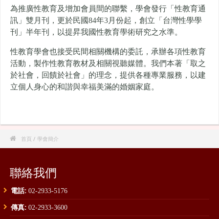
為推廣性教育及增加會員間的聯繫，學會發行「性教育通
訊」雙月刊，更於民國84年3月份起，創立「台灣性學學
刊」半年刊，以提昇我國性教育學術研究之水準。
性教育學會也接受民間相關機構的委託，承辦各項性教育
活動，製作性教育教材及相關視聽媒體。我們本著「取之
於社會，回饋於社會」的理念，提供各種專業服務，以建
立個人身心的和諧與幸福美滿的婚姻家庭。

首頁
/ 學會簡介
聯絡我們
電話:
02-2933-5176
傳真:
02-2933-3600