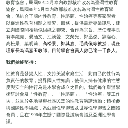
教育協會，
民國90年5月奉內政部核准改名為臺灣性教育
協會，
民國98年5月奉內政部核准改名為台灣性教育學
會，
係結合了國內性教育、性諮商、性治療等專家學者，
以促進性教育相關之研究、服務，提供最新專業訊息，
建
立與國際間相類似組織之聯繫、合作為宗旨。
歷任理事長
有李鎡堯、晏涵文、江漢聲、文榮光、鄭丞傑、劉潔心、
高松景、葉明莉
、
高松景、鄭其嘉、毛萬儀
等教授，現任
理事長為馮嘉玉教師。目前學會會員人數已達一千多人
。
我們始終堅持︰
性教育是發揚人性，支持美滿家庭生活，對自己的性行為
負責任的教育；提昇國人性知識，使個人擁有健康的性態
度與安全的性行為是本學會成立之目的。我們每年舉辦學
術研討會及「性教育」、「性諮商」、「性治療」等工作
坊，並且於各地舉辦社區民眾的性教育演講活動；積極參
與國際性學組織，為亞洲性學聯盟及世界性學聯盟之團體
會員，且在1996年主辦了國際愛滋病會議及亞洲性學會
議。