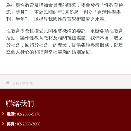
為推廣性教育及增加會員間的聯繫，學會發行「性教育通
訊」雙月刊，更於民國84年3月份起，創立「台灣性學學
刊」半年刊，以提昇我國性教育學術研究之水準。
性教育學會也接受民間相關機構的委託，承辦各項性教育
活動，製作性教育教材及相關視聽媒體。我們本著「取之
於社會，回饋於社會」的理念，提供各種專業服務，以建
立個人身心的和諧與幸福美滿的婚姻家庭。

首頁
/ 學會簡介
聯絡我們
電話:
02-2933-5176
傳真:
02-2933-3600