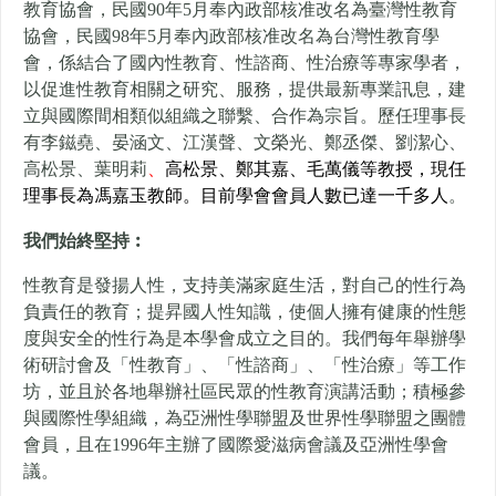
教育協會，
民國90年5月奉內政部核准改名為臺灣性教育
協會，
民國98年5月奉內政部核准改名為台灣性教育學
會，
係結合了國內性教育、性諮商、性治療等專家學者，
以促進性教育相關之研究、服務，提供最新專業訊息，
建
立與國際間相類似組織之聯繫、合作為宗旨。
歷任理事長
有李鎡堯、晏涵文、江漢聲、文榮光、鄭丞傑、劉潔心、
高松景、葉明莉
、
高松景、鄭其嘉、毛萬儀
等教授，現任
理事長為馮嘉玉教師。目前學會會員人數已達一千多人
。
我們始終堅持︰
性教育是發揚人性，支持美滿家庭生活，對自己的性行為
負責任的教育；提昇國人性知識，使個人擁有健康的性態
度與安全的性行為是本學會成立之目的。我們每年舉辦學
術研討會及「性教育」、「性諮商」、「性治療」等工作
坊，並且於各地舉辦社區民眾的性教育演講活動；積極參
與國際性學組織，為亞洲性學聯盟及世界性學聯盟之團體
會員，且在1996年主辦了國際愛滋病會議及亞洲性學會
議。