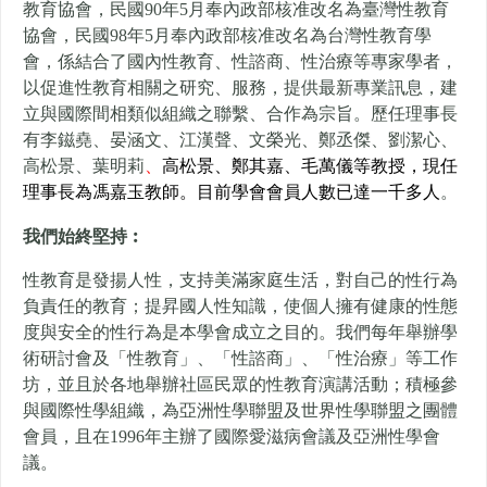
教育協會，
民國90年5月奉內政部核准改名為臺灣性教育
協會，
民國98年5月奉內政部核准改名為台灣性教育學
會，
係結合了國內性教育、性諮商、性治療等專家學者，
以促進性教育相關之研究、服務，提供最新專業訊息，
建
立與國際間相類似組織之聯繫、合作為宗旨。
歷任理事長
有李鎡堯、晏涵文、江漢聲、文榮光、鄭丞傑、劉潔心、
高松景、葉明莉
、
高松景、鄭其嘉、毛萬儀
等教授，現任
理事長為馮嘉玉教師。目前學會會員人數已達一千多人
。
我們始終堅持︰
性教育是發揚人性，支持美滿家庭生活，對自己的性行為
負責任的教育；提昇國人性知識，使個人擁有健康的性態
度與安全的性行為是本學會成立之目的。我們每年舉辦學
術研討會及「性教育」、「性諮商」、「性治療」等工作
坊，並且於各地舉辦社區民眾的性教育演講活動；積極參
與國際性學組織，為亞洲性學聯盟及世界性學聯盟之團體
會員，且在1996年主辦了國際愛滋病會議及亞洲性學會
議。