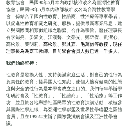
教育協會，
民國90年5月奉內政部核准改名為臺灣性教育
協會，
民國98年5月奉內政部核准改名為台灣性教育學
會，
係結合了國內性教育、性諮商、性治療等專家學者，
以促進性教育相關之研究、服務，提供最新專業訊息，
建
立與國際間相類似組織之聯繫、合作為宗旨。
歷任理事長
有李鎡堯、晏涵文、江漢聲、文榮光、鄭丞傑、劉潔心、
高松景、葉明莉
、
高松景、鄭其嘉、毛萬儀
等教授，現任
理事長為馮嘉玉教師。目前學會會員人數已達一千多人
。
我們始終堅持︰
性教育是發揚人性，支持美滿家庭生活，對自己的性行為
負責任的教育；提昇國人性知識，使個人擁有健康的性態
度與安全的性行為是本學會成立之目的。我們每年舉辦學
術研討會及「性教育」、「性諮商」、「性治療」等工作
坊，並且於各地舉辦社區民眾的性教育演講活動；積極參
與國際性學組織，為亞洲性學聯盟及世界性學聯盟之團體
會員，且在1996年主辦了國際愛滋病會議及亞洲性學會
議。