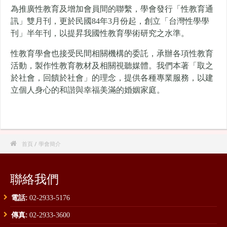
為推廣性教育及增加會員間的聯繫，學會發行「性教育通
訊」雙月刊，更於民國84年3月份起，創立「台灣性學學
刊」半年刊，以提昇我國性教育學術研究之水準。
性教育學會也接受民間相關機構的委託，承辦各項性教育
活動，製作性教育教材及相關視聽媒體。我們本著「取之
於社會，回饋於社會」的理念，提供各種專業服務，以建
立個人身心的和諧與幸福美滿的婚姻家庭。

首頁
/ 學會簡介
聯絡我們
電話:
02-2933-5176
傳真:
02-2933-3600