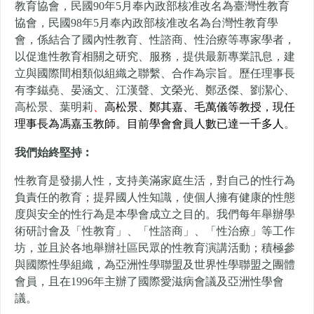
教育協會，
民國90年5月奉內政部核准改名為臺灣性教育
協會，
民國98年5月奉內政部核准改名為台灣性教育學
會，
係結合了國內性教育、性諮商、性治療等專家學者，
以促進性教育相關之研究、服務，提供最新專業訊息，
建
立與國際間相類似組織之聯繫、合作為宗旨。
歷任理事長
有李鎡堯、晏涵文、江漢聲、文榮光、鄭丞傑、劉潔心、
高松景、葉明莉
、
高松景、鄭其嘉、毛萬儀
等教授，現任
理事長為馮嘉玉教師。目前學會會員人數已達一千多人
。
我們始終堅持︰
性教育是發揚人性，支持美滿家庭生活，對自己的性行為
負責任的教育；提昇國人性知識，使個人擁有健康的性態
度與安全的性行為是本學會成立之目的。我們每年舉辦學
術研討會及「性教育」、「性諮商」、「性治療」等工作
坊，並且於各地舉辦社區民眾的性教育演講活動；積極參
與國際性學組織，為亞洲性學聯盟及世界性學聯盟之團體
會員，且在1996年主辦了國際愛滋病會議及亞洲性學會
議。