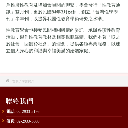
為推廣性教育及增加會員間的聯繫，學會發行「性教育通
訊」雙月刊，更於民國84年3月份起，創立「台灣性學學
刊」半年刊，以提昇我國性教育學術研究之水準。
性教育學會也接受民間相關機構的委託，承辦各項性教育
活動，製作性教育教材及相關視聽媒體。我們本著「取之
於社會，回饋於社會」的理念，提供各種專業服務，以建
立個人身心的和諧與幸福美滿的婚姻家庭。

首頁
/ 學會簡介
聯絡我們
電話:
02-2933-5176
傳真:
02-2933-3600