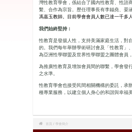
灣性教育學會，
係結合了國內性教育、性諮
繫、合作為宗旨。
歷任理事長有李鎡堯、晏
馮嘉玉教師。目前學會會員人數已達一千多
我們始終堅持︰
性教育是發揚人性，支持美滿家庭生活，對
的。我們每年舉辦學術研討會及「性教育」
為亞洲性學聯盟及世界性學聯盟之團體會員，
為推廣性教育及增加會員間的聯繫，學會發行
之水準。
性教育學會也接受民間相關機構的委託，承
種專業服務，以建立個人身心的和諧與幸福

首頁
/ 學會簡介