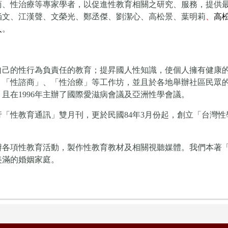
商、性治療等專家學者，
以促進性教育相關之研究、服務，提供
涵文、江漢聲、文榮光、鄭丞傑、劉潔心、
高松景、葉明莉
、
高
人
。
自己的性行為負責任的教育；提昇國人性知識，使個人擁有健康
、「性諮商」、「性治療」等工作坊，並且於各地舉辦社區民眾
且在1996年主辦了國際愛滋病會議及亞洲性學會議。
「性教育通訊」雙月刊，更於民國84年3月份起，創立「台灣
辦各項性教育活動，製作性教育教材及相關視聽媒體。我們本著
美滿的婚姻家庭。