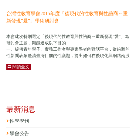
台灣性教育學會2015年度「後現代的性教育與性諮商～重
新發現”愛”」學術研討會
本會此次特別選定「後現代的性教育與性諮商～重新發現”愛”」為
研討會主題，期能達成以下目的：
一、提供青年學子、實務工作者與專家學者的對話平台，從紛雜的
性新聞表象釐清臺灣目前的性議題，提出如何在後現化與網路兩股
思潮衝擊下，從發揚人性的觀點，重建以「愛」為核心價值的性教
閱讀全文
育與性諮商。
二、探討當前學生情感的需求，以及教師對實施情感教育所遇到的
問題，進而增能各級學校教師進行情感教育價值教學所需的知能。
三、彙聚相關之醫學、心理學、社會學、教育學等實務工作者，從
性教育、性諮商、性治療角度來分析與性相關之健康議題，透過共
同參與討論、對話以探討性的影響性，提供制定我國相關政策參
考。
最新消息
四、透過舉辦性教育、性諮商與性治療的相關論文發表，促進國內
性教育學術研究交流，提昇我國性教育的專業成長。
性學學刊
學會公告